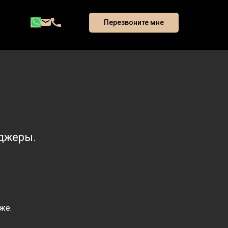
Перезвоните мне
джеры.
же.