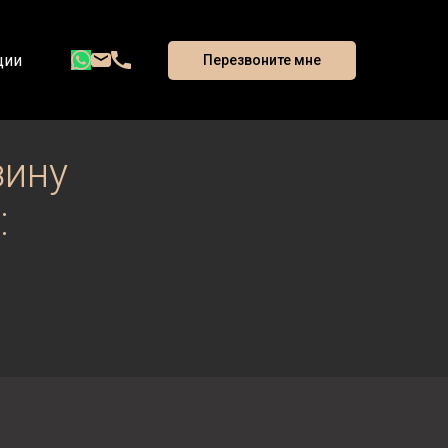
ции
Перезвоните мне
зину
: