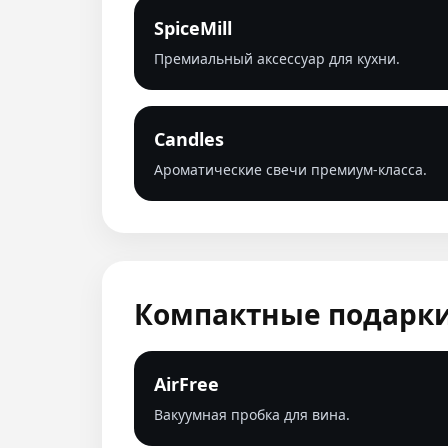
SpiceMill
Премиальный аксессуар для кухни.
Candles
Ароматические свечи премиум-класса.
Компактные подарк
AirFree
Вакуумная пробка для вина.