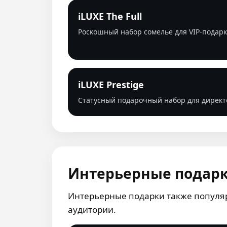
iLUXE The Full
Роскошный набор сомелье для VIP-подарк
iLUXE Prestige
Статусный подарочный набор для директ
Интерьерные подар
Интерьерные подарки также популяр
аудитории.