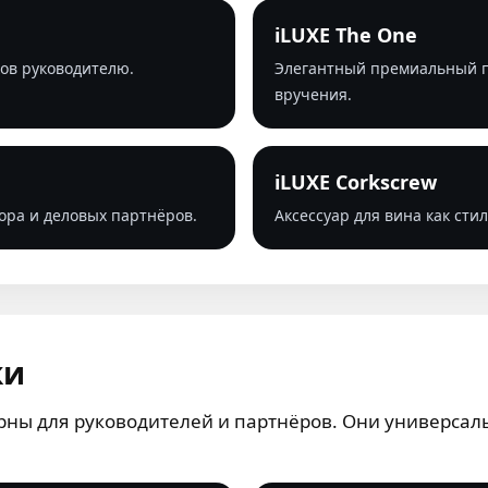
iLUXE The One
ов руководителю.
Элегантный премиальный п
вручения.
iLUXE Corkscrew
ора и деловых партнёров.
Аксессуар для вина как ст
ки
ны для руководителей и партнёров. Они универсал