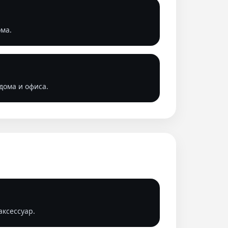
ома.
дома и офиса.
ксессуар.