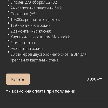
6 полей для сборки 32×32;
24 крепежные пластины 6×6;
Стикерпак (А5);
10500кирпичиков 6 цветов;
179 кирпичиков рамки;
2 демонтажных ключа;
Кирпичик с логотипом Mozabrick;
6 зип пакетов;
Элегантная рамка;
20 стикеров двустороннего скотча 3М для
крепления картины к стене.
8 990 ₽*
Купить
* - возможна оплата при получении