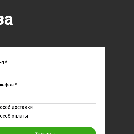
за
я *
лефон *
особ доставки
особ оплаты
Заказать