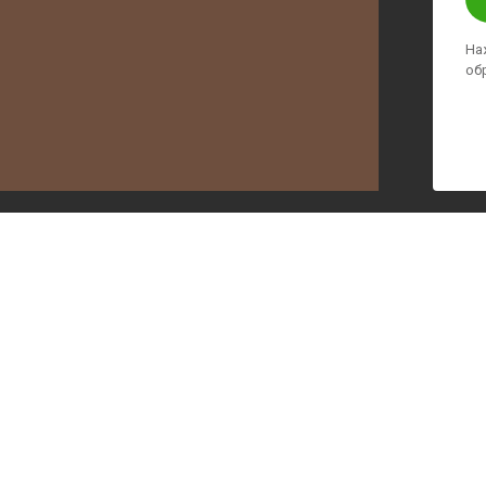
На
об