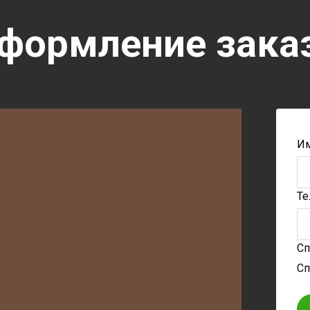
формление зака
Им
Те
Сп
Сп